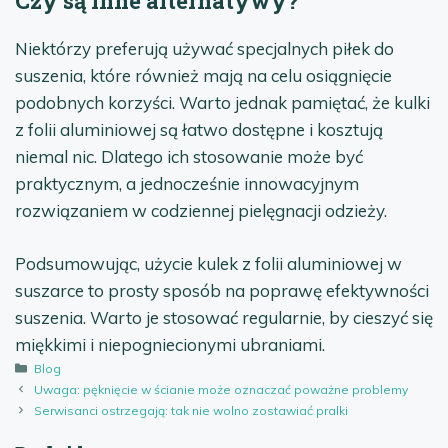
Czy są inne alternatywy?
Niektórzy preferują używać specjalnych piłek do
suszenia, które również mają na celu osiągnięcie
podobnych korzyści. Warto jednak pamiętać, że kulki
z folii aluminiowej są łatwo dostępne i kosztują
niemal nic. Dlatego ich stosowanie może być
praktycznym, a jednocześnie innowacyjnym
rozwiązaniem w codziennej pielęgnacji odzieży.
Podsumowując, użycie kulek z folii aluminiowej w
suszarce to prosty sposób na poprawę efektywności
suszenia. Warto je stosować regularnie, by cieszyć się
miękkimi i niepogniecionymi ubraniami.
Kategorie
Blog
Uwaga: pęknięcie w ścianie może oznaczać poważne problemy
Serwisanci ostrzegają: tak nie wolno zostawiać pralki